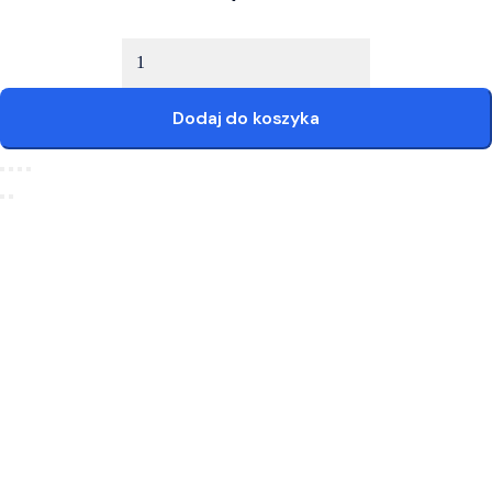
ilość CV Student + Tłumaczenie + Express
Dodaj do koszyka